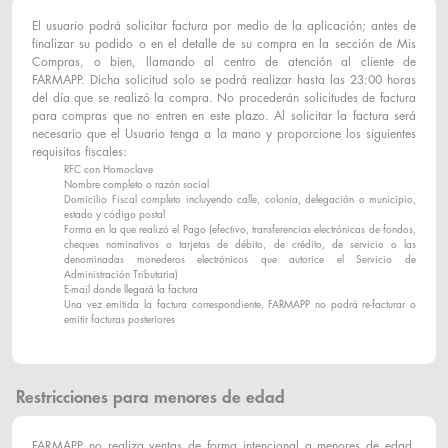
El usuario podrá solicitar factura por medio de la aplicación; antes de
finalizar su podido o en el detalle de su compra en la sección de Mis
Compras, o bien, llamando al centro de atención al cliente de
FARMAPP. Dicha solicitud solo se podrá realizar hasta las 23:00 horas
del día que se realizó la compra. No procederán solicitudes de factura
para compras que no entren en este plazo. Al solicitar la factura será
necesario que el Usuario tenga a la mano y proporcione los siguientes
requisitos fiscales:
RFC con Homoclave
Nombre completo o razón social
Domicilio Fiscal completo incluyendo calle, colonia, delegación o municipio,
estado y código postal
Forma en la que realizó el Pago (efectivo, transferencias electrónicas de fondos,
cheques nominativos o tarjetas de débito, de crédito, de servicio o las
denominadas monederos electrónicos que autorice el Servicio de
Administración Tributaria)
E-mail donde llegará la factura
Una vez emitida la factura correspondiente, FARMAPP no podrá re-facturar o
emitir facturas posteriores
Restricciones para menores de edad
FARMAPP no realiza ventas de forma intencional a menores de edad,