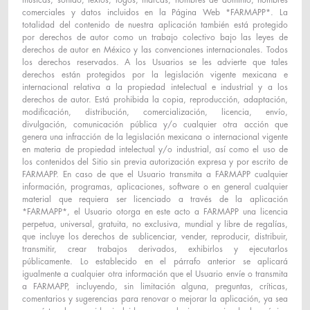
músicas, sonido, textos, logos, marcas, nombres de dominio, nombres
comerciales y datos incluidos en la Página Web *FARMAPP*. La
totalidad del contenido de nuestra aplicación también está protegido
por derechos de autor como un trabajo colectivo bajo las leyes de
derechos de autor en México y las convenciones internacionales. Todos
los derechos reservados. A los Usuarios se les advierte que tales
derechos están protegidos por la legislación vigente mexicana e
internacional relativa a la propiedad intelectual e industrial y a los
derechos de autor. Está prohibida la copia, reproducción, adaptación,
modificación, distribución, comercialización, licencia, envío,
divulgación, comunicación pública y/o cualquier otra acción que
genera una infracción de la legislación mexicana o internacional vigente
en materia de propiedad intelectual y/o industrial, así como el uso de
los contenidos del Sitio sin previa autorización expresa y por escrito de
FARMAPP. En caso de que el Usuario transmita a FARMAPP cualquier
información, programas, aplicaciones, software o en general cualquier
material que requiera ser licenciado a través de la aplicación
*FARMAPP*, el Usuario otorga en este acto a FARMAPP una licencia
perpetua, universal, gratuita, no exclusiva, mundial y libre de regalías,
que incluye los derechos de sublicenciar, vender, reproducir, distribuir,
transmitir, crear trabajos derivados, exhibirlos y ejecutarlos
públicamente. Lo establecido en el párrafo anterior se aplicará
igualmente a cualquier otra información que el Usuario envíe o transmita
a FARMAPP, incluyendo, sin limitación alguna, preguntas, críticas,
comentarios y sugerencias para renovar o mejorar la aplicación, ya sea