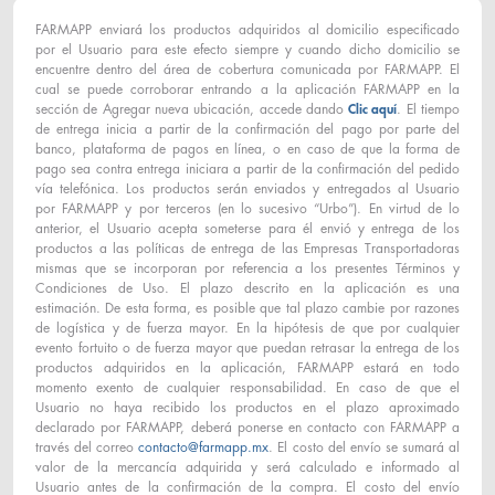
FARMAPP enviará los productos adquiridos al domicilio especificado
por el Usuario para este efecto siempre y cuando dicho domicilio se
encuentre dentro del área de cobertura comunicada por FARMAPP. El
cual se puede corroborar entrando a la aplicación FARMAPP en la
sección de Agregar nueva ubicación, accede dando
Clic aquí
. El tiempo
de entrega inicia a partir de la confirmación del pago por parte del
banco, plataforma de pagos en línea, o en caso de que la forma de
pago sea contra entrega iniciara a partir de la confirmación del pedido
vía telefónica. Los productos serán enviados y entregados al Usuario
por FARMAPP y por terceros (en lo sucesivo “Urbo”). En virtud de lo
anterior, el Usuario acepta someterse para él envió y entrega de los
productos a las políticas de entrega de las Empresas Transportadoras
mismas que se incorporan por referencia a los presentes Términos y
Condiciones de Uso. El plazo descrito en la aplicación es una
estimación. De esta forma, es posible que tal plazo cambie por razones
de logística y de fuerza mayor. En la hipótesis de que por cualquier
evento fortuito o de fuerza mayor que puedan retrasar la entrega de los
productos adquiridos en la aplicación, FARMAPP estará en todo
momento exento de cualquier responsabilidad. En caso de que el
Usuario no haya recibido los productos en el plazo aproximado
declarado por FARMAPP, deberá ponerse en contacto con FARMAPP a
través del correo
contacto@farmapp.mx
. El costo del envío se sumará al
valor de la mercancía adquirida y será calculado e informado al
Usuario antes de la confirmación de la compra. El costo del envío