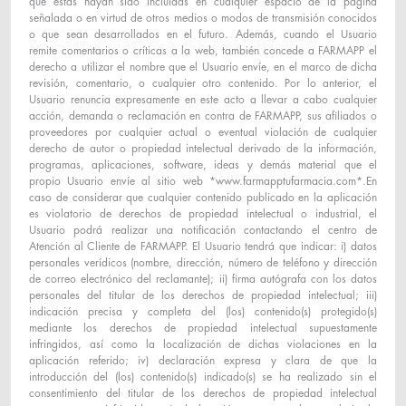
que éstas hayan sido incluidas en cualquier espacio de la página
señalada o en virtud de otros medios o modos de transmisión conocidos
o que sean desarrollados en el futuro. Además, cuando el Usuario
remite comentarios o críticas a la web, también concede a FARMAPP el
derecho a utilizar el nombre que el Usuario envíe, en el marco de dicha
revisión, comentario, o cualquier otro contenido. Por lo anterior, el
Usuario renuncia expresamente en este acto a llevar a cabo cualquier
acción, demanda o reclamación en contra de FARMAPP, sus afiliados o
proveedores por cualquier actual o eventual violación de cualquier
derecho de autor o propiedad intelectual derivado de la información,
programas, aplicaciones, software, ideas y demás material que el
propio Usuario envíe al sitio web *www.farmapptufarmacia.com*.En
caso de considerar que cualquier contenido publicado en la aplicación
es violatorio de derechos de propiedad intelectual o industrial, el
Usuario podrá realizar una notificación contactando el centro de
Atención al Cliente de FARMAPP. El Usuario tendrá que indicar: i) datos
personales verídicos (nombre, dirección, número de teléfono y dirección
de correo electrónico del reclamante); ii) firma autógrafa con los datos
personales del titular de los derechos de propiedad intelectual; iii)
indicación precisa y completa del (los) contenido(s) protegido(s)
mediante los derechos de propiedad intelectual supuestamente
infringidos, así como la localización de dichas violaciones en la
aplicación referido; iv) declaración expresa y clara de que la
introducción del (los) contenido(s) indicado(s) se ha realizado sin el
consentimiento del titular de los derechos de propiedad intelectual