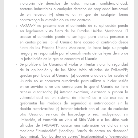
violatorio de derechos de autor, marcas, confidencialidad,
secretos industriales o cualquier derecho de propiedad intelectual
de un tercero; iv) ofensivo o; v) que de cualquier forma
contravenga lo establecido en este contrato.
FARMAPP no presume que el contenido de su aplicación pueda
ser legalmente visto fuera de los Estados Unidos Mexicanos. El
acceso al contenido puede no ser legal para ciertas personas o
en ciertos países. Si el Usuario tiene acceso al contenido desde
fuera de los Estados Unidos Mexicano, lo hace bajo su propio
riesgo y es responsable por el cumplimiento de las leyes dentro de
la jurisdicción en la que se encuentra el Usuario.
Se prohíbe a los Usuarios el violar o intentar violar la seguridad
de la aplicación y de los Sitios Web afiliados de FARMAPP;
quedan prohibidas al Usuario: (a) acceder a datos a los cuales el
Usuario no se encuentra autorizado para utilizar o iniciar sesión
en un servidor o en una cuenta para la que el Usuario no tiene
acceso autorizado; (b) intentar examinar, escanear o probar la
vulnerabilidad de un sistema de informática o de una red o
quebrantar las medidas de seguridad o autenticación sin la
debida autorización; (c) intentar interferir con el uso de cualquier
otro Usuario, servicio de hospedaje o red, incluyendo, sin
limitación, el transmitir un virus al Sitio Web o a los sitios web
afiliados de FARMAPP; causar una saturación de dichos sitios
mediante "inundación" (flooding), "envío de correo no deseado"
(spamming), "bombardeo de correo" (mailbombing) o "generación