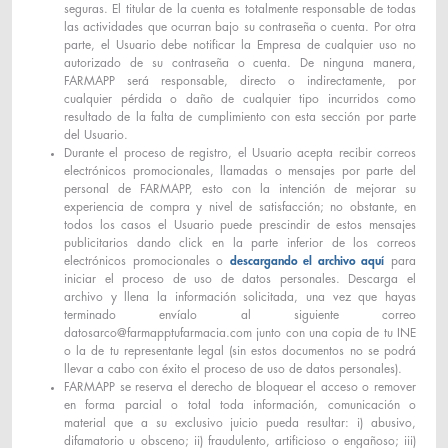
seguras. El titular de la cuenta es totalmente responsable de todas
las actividades que ocurran bajo su contraseña o cuenta. Por otra
parte, el Usuario debe notificar la Empresa de cualquier uso no
autorizado de su contraseña o cuenta. De ninguna manera,
FARMAPP será responsable, directo o indirectamente, por
cualquier pérdida o daño de cualquier tipo incurridos como
resultado de la falta de cumplimiento con esta sección por parte
del Usuario.
Durante el proceso de registro, el Usuario acepta recibir correos
electrónicos promocionales, llamadas o mensajes por parte del
personal de FARMAPP, esto con la intención de mejorar su
experiencia de compra y nivel de satisfacción; no obstante, en
todos los casos el Usuario puede prescindir de estos mensajes
publicitarios dando click en la parte inferior de los correos
electrónicos promocionales o
descargando el archivo aquí
para
iniciar el proceso de uso de datos personales. Descarga el
archivo y llena la información solicitada, una vez que hayas
terminado envíalo al siguiente correo
datosarco@farmapptufarmacia.com
junto con una copia de tu INE
o la de tu representante legal (sin estos documentos no se podrá
llevar a cabo con éxito el proceso de uso de datos personales).
FARMAPP se reserva el derecho de bloquear el acceso o remover
en forma parcial o total toda información, comunicación o
material que a su exclusivo juicio pueda resultar: i) abusivo,
difamatorio u obsceno; ii) fraudulento, artificioso o engañoso; iii)